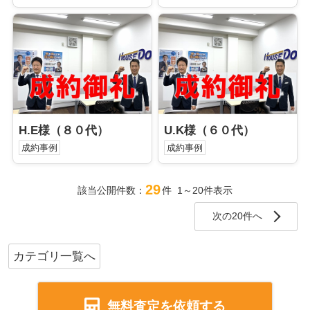
H.E様（８０代）
U.K様（６０代）
成約事例
成約事例
29
該当公開件数：
件 1～20件表示
次の20件へ
カテゴリ一覧へ
無料査定を依頼する