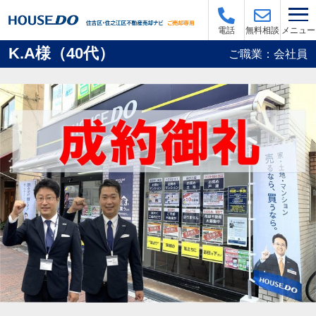
メニュー
電話
無料相談
K.A様（40代）
ご職業：会社員