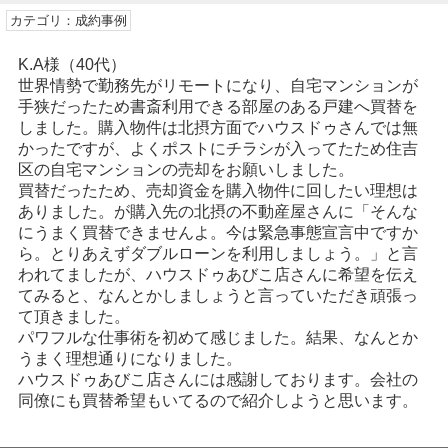
カテゴリ：成約事例
K.A様（40代）
世界情勢で勤務先がリモートになり、自宅マンションが
手狭だったため書斎利用できる部屋のある戸建へ買替を
しました。購入物件は北摂方面でハウスドゥさんでは無
かったですが、よくポストにチラシが入ってたため住吉
区の自宅マンションの売却をお願いしました。
買替だったため、売却資金を購入物件に回したい理想は
ありました。が購入先の北摂の不動産屋さんに「そんな
にうまく買替できませんよ。今は緊急事態宣言中ですか
ら。とりあえずダブルローンを利用しましょう。」と言
われてましたが、ハウスドゥあびこ店さんに希望を伝え
てみると、なんとかしましょうと言っていただき頑張っ
て頂きました。
パワフルな仕事術を初めて感じました。結果、なんとか
うまく理想通りになりました。
ハウスドゥあびこ店さんには感謝しております。会社の
同僚にも買替希望もいてるので紹介しようと思います。