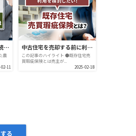
農地の納税猶予とは？手続きの流れや利用時の注意点について解説
中古住宅を売却する前に利用を検討したい！既存住宅売買瑕疵保険とは？
た農
この記事のハイライト ●既存住宅売
買瑕疵保険とは売主が...
-02-11
2025-02-18
談する