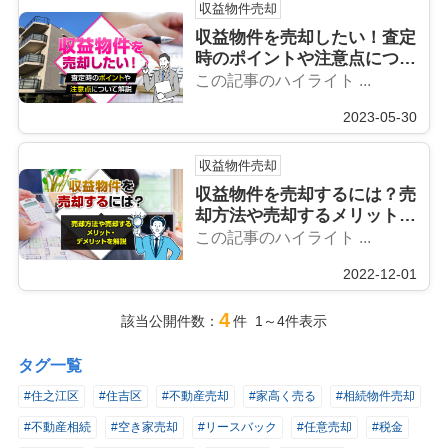
収益物件売却
収益物件を売却したい！査定
時のポイントや注意点につい
て解説
この記事のハイライト ...
2023-05-30
収益物件売却
収益物件を売却するには？売
却方法や売却するメリット・
デメリットを解説
この記事のハイライト ...
2022-12-01
4
該当公開件数：
件 1～4件表示
タグ一覧
#住之江区
#住吉区
#不動産売却
#家高く売る
#相続物件売却
#不動産相続
#空き家売却
#リースバック
#任意売却
#税金