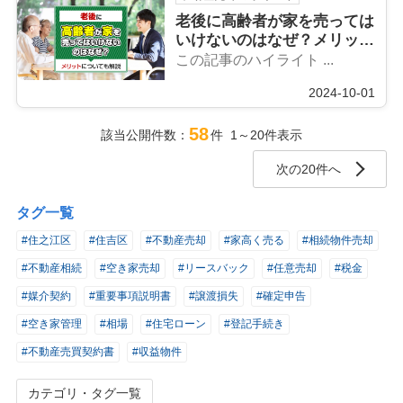
老後に高齢者が家を売っては
いけないのはなぜ？メリット
についても解説
この記事のハイライト ...
2024-10-01
58
該当公開件数：
件 1～20件表示
次の20件へ
タグ一覧
#住之江区
#住吉区
#不動産売却
#家高く売る
#相続物件売却
#不動産相続
#空き家売却
#リースバック
#任意売却
#税金
#媒介契約
#重要事項説明書
#譲渡損失
#確定申告
#空き家管理
#相場
#住宅ローン
#登記手続き
#不動産売買契約書
#収益物件
カテゴリ・タグ一覧