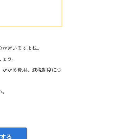
る
のか迷いますよね。
しょう。
、かかる費用、減税制度につ
い。
する